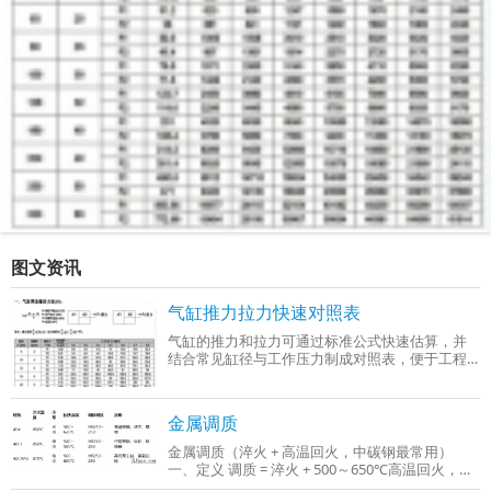
图文资讯
气缸推力拉力快速对照表
气缸的推力和拉力可通过标准公式快速估算，并
结合常见缸径与工作压力制成对照表，便于工程
选型时参考。以下是基于行业通用参数（工作压
力0.4–0.6 MPa）整理的‌气缸推力与拉力快
金属调质
金属调质（淬火 + 高温回火，中碳钢最常用）
一、定义 调质 = 淬火 + 500～650℃高温回火，只
适用于中碳钢、中碳合金钢（C：0.3%～0.5%），