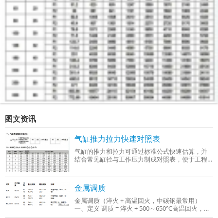
图文资讯
气缸推力拉力快速对照表
气缸的推力和拉力可通过标准公式快速估算，并
结合常见缸径与工作压力制成对照表，便于工程
选型时参考。以下是基于行业通用参数（工作压
力0.4–0.6 MPa）整理的‌气缸推力与拉力快
金属调质
金属调质（淬火 + 高温回火，中碳钢最常用）
一、定义 调质 = 淬火 + 500～650℃高温回火，只
适用于中碳钢、中碳合金钢（C：0.3%～0.5%），