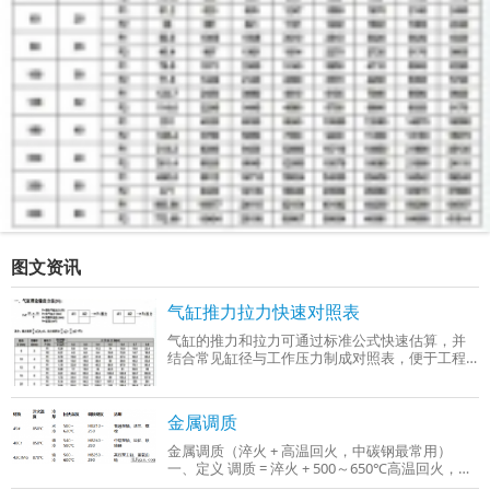
图文资讯
气缸推力拉力快速对照表
气缸的推力和拉力可通过标准公式快速估算，并
结合常见缸径与工作压力制成对照表，便于工程
选型时参考。以下是基于行业通用参数（工作压
力0.4–0.6 MPa）整理的‌气缸推力与拉力快
金属调质
金属调质（淬火 + 高温回火，中碳钢最常用）
一、定义 调质 = 淬火 + 500～650℃高温回火，只
适用于中碳钢、中碳合金钢（C：0.3%～0.5%），