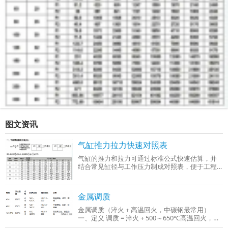
图文资讯
气缸推力拉力快速对照表
气缸的推力和拉力可通过标准公式快速估算，并
结合常见缸径与工作压力制成对照表，便于工程
选型时参考。以下是基于行业通用参数（工作压
力0.4–0.6 MPa）整理的‌气缸推力与拉力快
金属调质
金属调质（淬火 + 高温回火，中碳钢最常用）
一、定义 调质 = 淬火 + 500～650℃高温回火，只
适用于中碳钢、中碳合金钢（C：0.3%～0.5%），