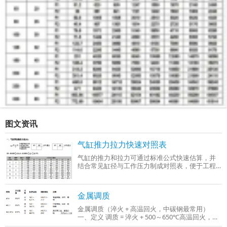
图文资讯
气缸推力拉力快速对照表
气缸的推力和拉力可通过标准公式快速估算，并
结合常见缸径与工作压力制成对照表，便于工程
选型时参考。以下是基于行业通用参数（工作压
力0.4–0.6 MPa）整理的‌气缸推力与拉力快
金属调质
金属调质（淬火 + 高温回火，中碳钢最常用）
一、定义 调质 = 淬火 + 500～650℃高温回火，只
适用于中碳钢、中碳合金钢（C：0.3%～0.5%），