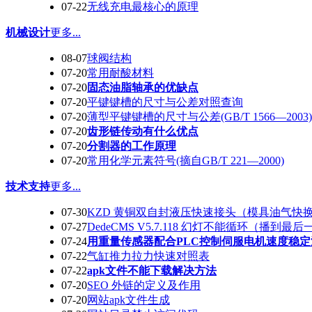
07-22
无线充电最核心的原理
机械设计
更多...
08-07
球阀结构
07-20
常用耐酸材料
07-20
固态油脂轴承的优缺点
07-20
平键键槽的尺寸与公差对照查询
07-20
薄型平键键槽的尺寸与公差(GB/T 1566—2003)
07-20
齿形链传动有什么优点
07-20
分割器的工作原理
07-20
常用化学元素符号(摘自GB/T 221—2000)
技术支持
更多...
07-30
KZD 黄铜双自封液压快速接头（模具油气快
07-27
DedeCMS V5.7.118 幻灯不能循环（播到最
07-24
用重量传感器配合PLC控制伺服电机速度稳定
07-22
气缸推力拉力快速对照表
07-22
apk文件不能下载解决方法
07-20
SEO 外链的定义及作用
07-20
网站apk文件生成