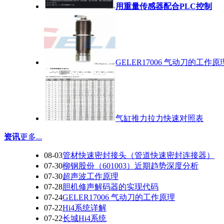
用重量传感器配合PLC控制
GELER17006 气动刀的工作原
气缸推力拉力快速对照表
资讯
更多...
08-03
管材快速密封接头（管道快速密封连接器）
07-30
柳钢股份（601003）近期趋势深度分析
07-30
超声波工作原理
07-28
胆机修声解码器的实现代码
07-24
GELER17006 气动刀的工作原理
07-22
Hi4系统详解
07-22
长城Hi4系统