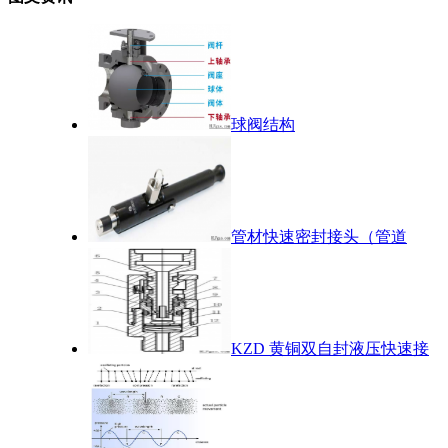
球阀结构
管材快速密封接头（管道
KZD 黄铜双自封液压快速接