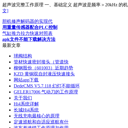
超声波完整工作原理 一、基础定义 超声波是频率＞20kHz
文]
胆机修声解码器的实现代
用重量传感器配合PLC控制
气缸推力拉力快速对照表
apk文件不能下载解决方法
最新文章
球阀结构
管材快速密封接头（管道快
柳钢股份（601003）近期趋势
KZD 黄铜双自封液压快速接头
网站app下载
DedeCMS V5.7.118 幻灯不能循环
GELER17006 气动刀的工作原理
关于我们
Hi4系统详解
长城Hi4系统
无线充电最核心的原理
定速巡航和自适应巡航有什
汽车差速锁工作原理与作用