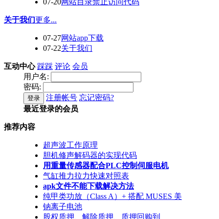
07-20
网站目录禁止访问代码
关于我们
更多...
07-27
网站app下载
07-22
关于我们
互动中心
踩踩
评论
会员
用户名:
密码:
注册帐号
忘记密码?
登录
最近登录的会员
推荐内容
超声波工作原理
胆机修声解码器的实现代码
用重量传感器配合PLC控制伺服电机
气缸推力拉力快速对照表
apk文件不能下载解决方法
纯甲类功放（Class A）+ 搭配 MUSES 美
钠离子电池
股权质押、解除质押、质押回购到