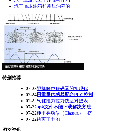
汽车高压油箱和常压油箱的
超声波工作原理
胆机修声解码器的实现代
用重量传感器配合PLC控制
气缸推力拉力快速对照表
apk文件不能下载解决方法
特别推荐
07-28
胆机修声解码器的实现代
07-24
用重量传感器配合PLC控制
07-22
气缸推力拉力快速对照表
07-22
apk文件不能下载解决方法
07-22
纯甲类功放（Class A）+ 搭
07-22
钠离子电池
图文资讯