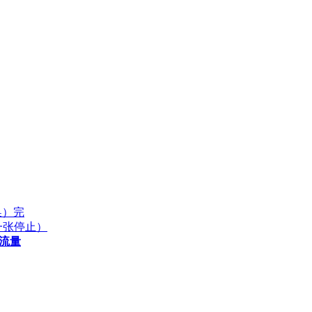
换）完
后一张停止）
流量