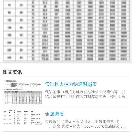
图文资讯
气缸推力拉力快速对照表
气缸的推力和拉力可通过标准公式快速估算，并
结合常见缸径与工作压力制成对照表，便于工程
选型时参考。以下是基于行业通用参数（工作压
力0.4–0.6 MPa）整理的‌气缸推力与拉力快
金属调质
金属调质（淬火 + 高温回火，中碳钢最常用）
一、定义 调质 = 淬火 + 500～650℃高温回火，只
适用于中碳钢、中碳合金钢（C：0.3%～0.5%），